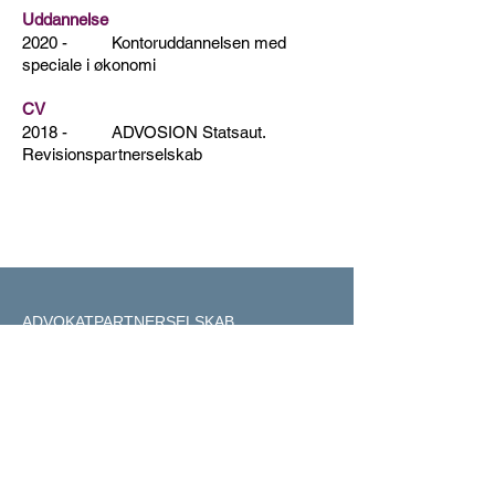
Uddannelse
2020 - Kontoruddannelsen med
speciale i økonomi
CV
2018 - ADVOSION Statsaut.
Revisionspartnerselskab
ADVOKATPARTNERSELSKAB
Dronning Sophies Allé 7D, 1. sal
8660 Skanderborg
CVR nr:
37 55 75 60
STATSAUT. REVISONSPARTNERSELSKAB
Dronning Sophies Allé 7D, 1. sal